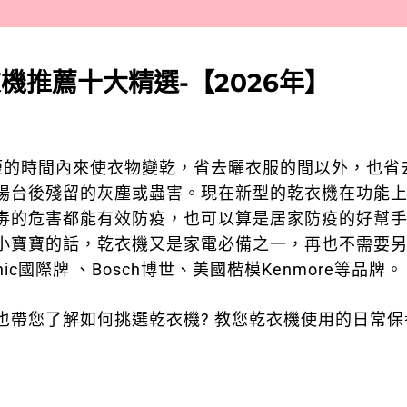
機推薦十大精選-【2026年】
最短的時間內來使衣物變乾，省去曬衣服的間以外，也省
陽台後殘留的灰塵或蟲害。現在新型的乾衣機在功能
毒的危害都能有效防疫，也可以算是居家防疫的好幫手
小寶寶的話，乾衣機又是家電必備之一，再也不需要
onic國際牌
、
Bosch博世
、
美國楷模Kenmore
等品牌。
帶您了解如何挑選乾衣機? 教您乾衣機使用的日常保