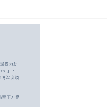
清潔得力助
tra 」、
居家清潔沒煩
點擊下方網