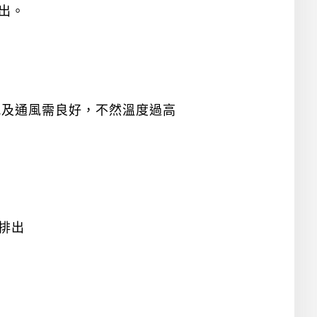
出。
風及通風需良好，不然溫度過高
排出