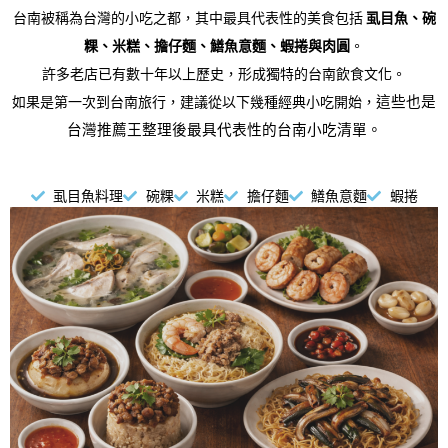
台南被稱為台灣的小吃之都，其中最具代表性的美食包括
虱目魚、碗
粿、米糕、擔仔麵、鱔魚意麵、蝦捲與肉圓
。
許多老店已有數十年以上歷史，形成獨特的台南飲食文化。
如果是第一次到台南旅行，建議從以下幾種經典小吃開始，
這些也是
台灣推薦王整理後最具代表性的台南小吃清單
。
虱目魚料理
碗粿
米糕
擔仔麵
鱔魚意麵
蝦捲