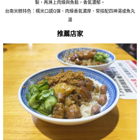
製，再淋上肉燥與魚鬆，香氣濃郁。
台南米糕特色：
糯米口感Q彈
、肉燥香氣濃厚、
常搭配四神湯或魚丸
湯
推薦店家