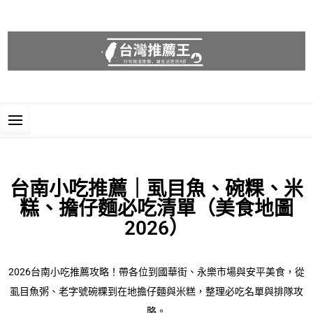
台灣推薦王
好物精選推薦，讓生活更便利!
台南小吃推薦｜虱目魚、碗粿、米
糕、擔仔麵必吃清單（美食地圖
2026）
2026台南小吃推薦攻略！帶各位到國華街、永樂市場與安平美食，從
虱目魚粥、老字號碗粿到在地擔仔麵與米糕，整理必吃名單與排隊攻
略。