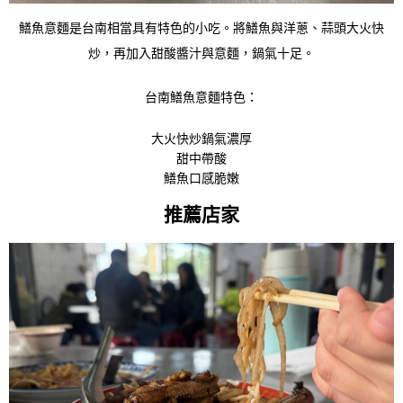
鱔魚意麵是台南相當具有特色的小吃。
將鱔魚與洋蔥、蒜頭大火快
炒，再加入甜酸醬汁與意麵，鍋氣十足。
台南鱔魚意麵特色：
大火快炒鍋氣濃厚
甜中帶酸
鱔魚口感脆嫩
推薦店家