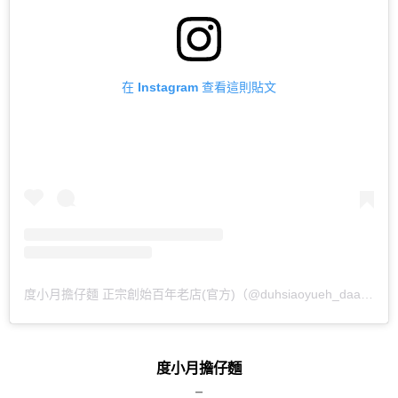
在 Instagram 查看這則貼文
度小月擔仔麵 正宗創始百年老店(官方)（@duhsiaoyueh_daami）分享的貼文
度小月擔仔麵
–