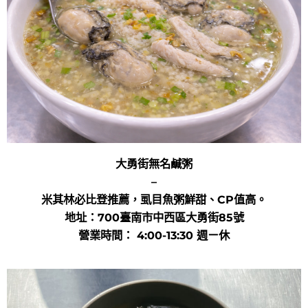
大勇街無名鹹粥
–
米其林必比登推薦，虱目魚粥鮮甜、CP值高。
地址：700臺南市中西區大勇街85號
營業時間： 4:00-13:30 週ㄧ休