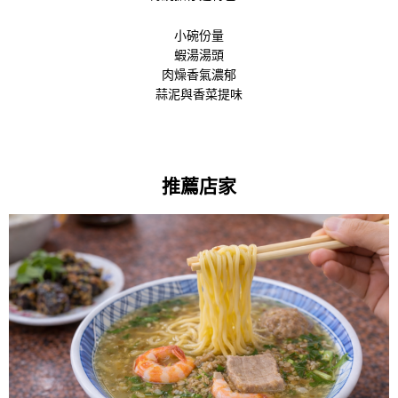
小碗份量
蝦湯湯頭
肉燥香氣濃郁
蒜泥與香菜提味
台南擔仔麵：百年歷史經典小吃
推薦店家