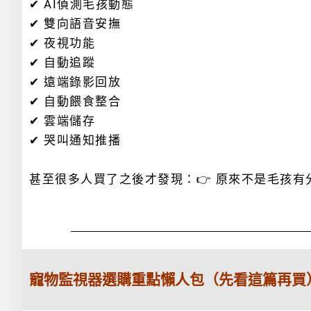
✔ AI偵測毛孩動態
✔ 雙向語音安撫
✔ 夜視功能
✔ 自動追蹤
✔ 遠端錄影回放
✔ 自動餵食整合
✔ 雲端儲存
✔ 哭叫通知推播
甚至很多人買了之後才發現：👉 原來不是毛孩
寵物監視器選購重點懶人包（先看這篇再買