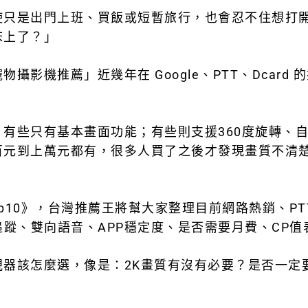
使只是出門上班、買飯或短暫旅行，也會忍不住想打
床上了？」
影機推薦」近幾年在 Google、PTT、Dcar
有些只有基本畫面功能；有些則支援360度旋轉、
元到上萬元都有，很多人買了之後才發現畫質不清楚
op10》，台灣推薦王將幫大家整理目前網路熱銷、PT
追蹤
、
雙向語音
、
APP穩定度
、
是否需要月費
、
CP值
視器該怎麼選，像是：
2K畫質有沒有必要？
是否一定