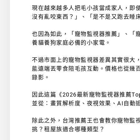
現在越來越多人把毛小孩當成家人，即
沒有亂咬東西？」、「是不是又跑去睡
也因為如此，「寵物監視器推薦」、「寵物攝
養貓養狗家庭必備的小家電。
不過市面上的寵物監視器差異其實很大，
能遠端丟零食陪毛孩互動。價格也從幾百
錄影。
因此這篇《2026最新寵物監視器推薦T
並從：
畫質解析度、
夜視效果
、A
I自動
除此之外，台灣推薦王也會教你寵物監
挑？
租屋族適合哪種類型？