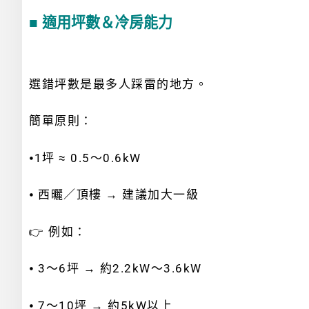
■ 適用坪數＆冷房能力
選錯坪數是最多人踩雷的地方。
簡單原則：
⦁
1坪 ≈ 0.5～0.6kW
⦁ 西曬／頂樓 → 建議加大一級
👉 例如：
⦁ 3～6坪 → 約2.2kW～3.6kW
⦁ 7～10坪 → 約5kW以上