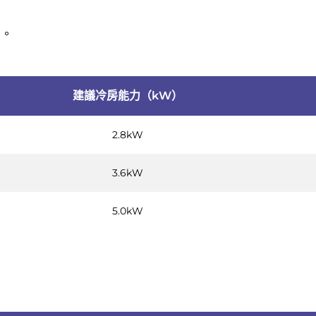
電。
建議冷房能力（kW）
2.8kW
3.6kW
5.0kW