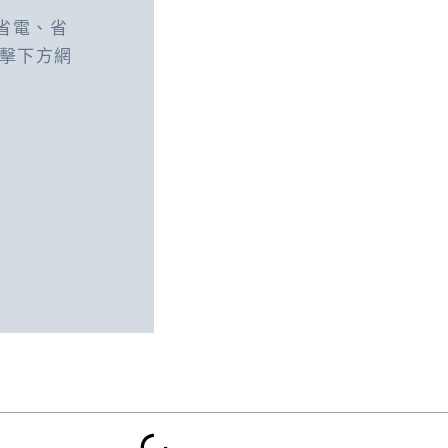
省電、省
點擊下方網