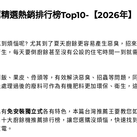
精選熱銷排行榜Top10-【2026年】
到煩惱呢? 尤其到了夏天廚餘更容易產生惡臭，招
衛生，每天要倒廚餘甚至沒有公設的住宅時間一到就
剩飯、果皮、骨頭等，有效解決惡臭、招蟲等問題，
機處理過後的廢料可作為有機肥料更加環保、衛生，
也有
免安裝獨立式
各有特色，本篇台灣推薦王要教您
出十大廚餘機推薦排行榜，讓您選購沒煩惱，快速找
家電。