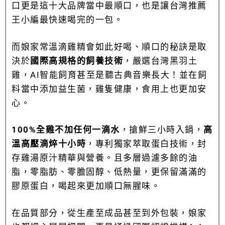
口更是這十大品牌當中最順口，也是讓台灣推薦
王小編最快速喝完的一包。
而娘家常溫滴雞精會如此好喝、順口的秘訣是取
決於
國際高規格的飼養技術
，嚴選台灣黑羽土
雞，AI智能飼育甚至是聽古典音樂長大！並在飼
料當中添加益生菌，雞隻健康，食用上也更加安
心。
100%全雞不加任何一滴水
，搶鮮三小時入鍋，
高
溫高壓滴焠十小時
，專利獨家萃取蛋白技術，封
存雞湯原汁精華與營養。且多層過濾多餘的油
脂，零脂肪、零膽固醇、低熱量，更保留滿滿的
膠原蛋白，喝起來更加順口無腥味。
在品質部分，從生產至成品甚至到外包裝，娘家