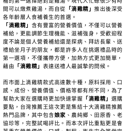
補的第一選擇絕對是雞湯。現代人忙碌很少有時
間可以燉煮雞湯，而自從
「滴雞精」
推出後深受
各年齡層人食補養生的首選。
「滴雞精」
含有豐富的營養價值，不僅可以營養
補給，更能調節生理機能、滋補強身，受歡迎程
度不論是個人營養補給還是探病、拜訪長輩、送
禮給坐月子的朋友，都是許多人在挑選禮品時的
第一選項，不僅攜帶方便，加熱方式更加簡單，
藉由
「滴雞精」
表達送禮人最誠摯的問候。
而市面上滴雞精款式高達數十種，原料採用、口
感、成份、營養價值、價格等都有所不同，為了
幫助大家在選購時更加快速掌握
「滴雞精」
選購
要點，台灣推薦王這次更是集結十大滴雞精推薦
熱門品牌，其中包含
娘家
、農純鄉、田原香、老
協珍等，完整試喝評比。而本次評比重點更是會