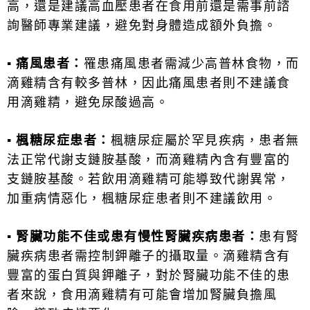
高，還是建議高血壓患者在食用前還是需事前諮
詢醫師專業建議，避免對身體造成額外負擔。
▪
痛風患者：
罹患痛風患者需減少高普林食物，而
滴雞精含有較多普林，因此痛風患者則不建議食
用滴雞精，避免尿酸過高。
▪
楓糖尿症患者：
楓糖尿症屬於罕見疾病，患者無
法正常代謝支鏈
胺
基酸，而滴雞精內含有豐富的
支鏈
胺
基酸。若飲用滴雞精可能導致代謝異常，
加重病情惡化，楓糖尿症患者則不建議飲用。
▪
腎臟功能不佳或患有慢性腎臟疾病患者：
患有腎
臟疾病患者需控制鉀離子的攝取量。滴雞精含有
豐富的蛋白質與鉀離子，對於腎臟功能不佳的患
者來說，食用滴雞精有可能會增加腎臟負擔風