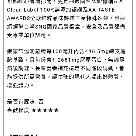
也都細心層層把關。更是通過國際認證機構A.A
Clean Label 100%無添加認證及AA TASTE
AWARDS全球純粹品味評鑑三星特殊殊榮，也連
續蟬聯台灣SNQ國家品質標章，安全及品質都備
受專業單位認可。
娘家常溫滴雞精每100毫升內含446.5mg總支鏈
胺基酸，且每份含有2681mg膠原蛋白，無論是
病後調理、長輩營養補充還是不同階段媽媽，都
能提供所需營養，讓忙碌的現代人喝出好體質、
增強體力。
是否有腥味: 否
喜歡程度:★★★★★