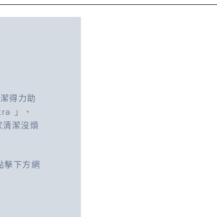
清潔得力助
tra 」、
居家清潔沒煩
點擊下方網