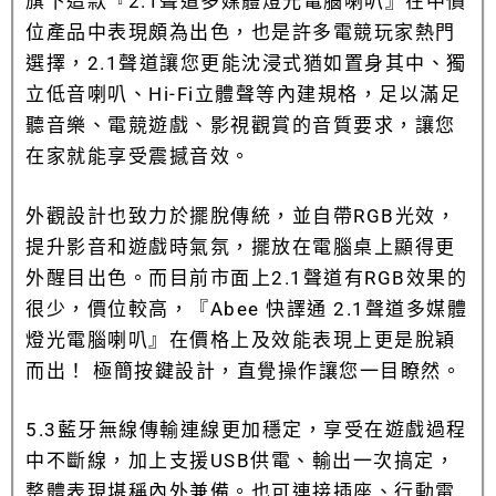
旗下這款『2.1聲道多媒體燈光電腦喇叭』在中價
位產品中表現頗為出色，也是許多電競玩家熱門
選擇，2.1聲道讓您更能沈浸式猶如置身其中、獨
立低音喇叭、Hi-Fi立體聲等內建規格，足以滿足
聽音樂、電競遊戲、影視觀賞的音質要求，讓您
在家就能享受震撼音效。
外觀設計也致力於擺脫傳統，並自帶RGB光效，
提升影音和遊戲時氣氛，擺放在電腦桌上顯得更
外醒目出色。而目前市面上2.1聲道有RGB效果的
很少，價位較高，『Abee 快譯通 2.1聲道多媒體
燈光電腦喇叭』在價格上及效能表現上更是脫穎
而出！ 極簡按鍵設計，直覺操作讓您一目瞭然。
5.3藍牙無線傳輸連線更加穩定，享受在遊戲過程
中不斷線，加上支援USB供電、輸出一次搞定，
整體表現堪稱內外兼備。也可連接插座、行動電