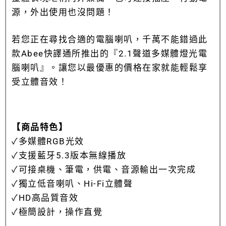
源，外出使用也沒問題！
若您正在尋找合適的電腦喇叭，千萬不能錯過此
款Abee快譯通所推出的『2.1聲道多媒體燈光電
腦喇叭』。讓您以最優惠的價格在家就能輕鬆享
受立體音效！
【商品特色】
✓多媒體RGB光效
✓支援藍牙5.3版本無線播放
✓可接桌機、筆電，供電、音源輸出一次完成
✓獨立低音喇叭、Hi-Fi立體聲
✓HD高品質音效
✓極簡設計，操作直覺