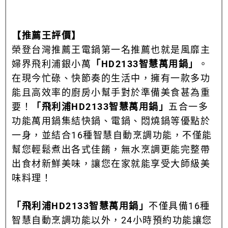
【推薦王評價】
榮登台灣推薦王電鍋第一名推薦也就是風靡主
婦界飛利浦銀小萬
「HD2133智慧萬用鍋」
。
在現今忙碌、快節奏的生活中，擁有一款多功
能且高效率的廚房小幫手對於準備美食甚為重
要！
「飛利浦HD2133智慧萬用鍋」
五合一多
功能萬用鍋集結快鍋、電鍋、悶燒鍋等優點於
一身，並結合16種智慧自動烹調功能，不僅能
幫您輕鬆煮出各式佳餚，無水烹調更能完整帶
出食材新鮮美味，讓您在家就能享受大師級美
味料理！
「飛利浦HD2133智慧萬用鍋」
不僅具備16種
智慧自動烹調功能以外，24小時預約功能讓您