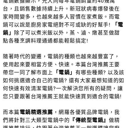
電鍋數據顯示，光大同每年電鍋銷量約40幾萬
台，且銷售數據持續上升。新冠狀病毒爆發後在
家時間變多，也越來越多人習慣在家煮飯。而電
鍋
可以說是廚房家電絕對不可或缺的好幫手!
「電
鍋」
除了可以煮米飯以外，蒸、滷、燉甚至做甜
點各種烹調料理通通都能輕鬆搞定!
隨著時代的變遷，電鍋的種類也越來越豐富了，
使用起來要相當方便、快速。本篇台灣推薦王要
帶您一同了解市面上
「電鍋」
有哪些種類? 以及該
如何挑選適合自己的電鍋? 還有大家最想知道的如
何快速有效清潔電鍋?一次解決您所有的疑問，讓
您只要跟著台灣推薦王就能快速買到適合的電鍋!
而本篇
電鍋精選推薦
，
網羅各優質品牌電鍋，
我
們將針對三大類型電鍋中的
『傳統型電鍋』
做精