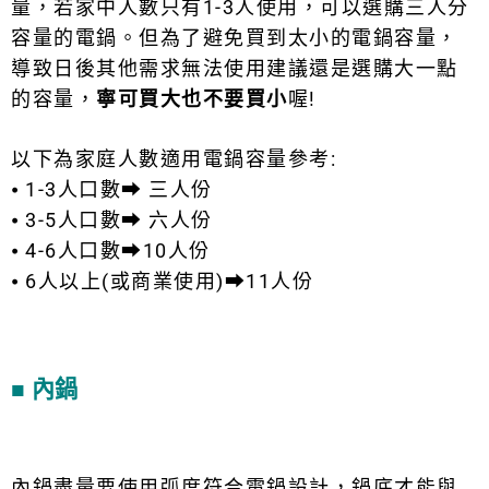
量，若家中人數只有1-3人使用，可以選購三人分
容量的電鍋。但為了避免買到太小的電鍋容量，
導致日後其他需求無法使用建議還是選購大一點
的容量，
寧可買大也不要買小
喔!
以下為家庭人數適用電鍋容量參考:
⦁ 1-3人口數➡ 三人份
⦁ 3-5人口數➡ 六人份
⦁ 4-6人口數➡10人份
⦁ 6人以上(或商業使用)➡11人份
■ 內鍋
內鍋盡量要使用弧度符合電鍋設計，鍋底才能與