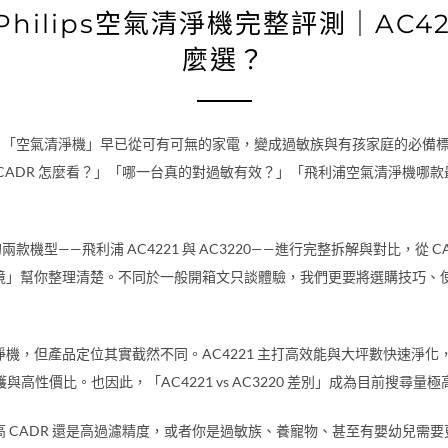
hilips空氣清淨機完整評測｜AC4221
麼選？
勢下，「空氣清淨機」早已從可有可無的家電，變成過敏族與有孩家庭的必
CADR 怎麼看？」「哪一台真的對過敏有效？」「飛利浦空氣清淨機哪
機型——飛利浦 AC4221 與 AC3220——進行完整拆解與對比，從 CAD
用情境」幫你整理清楚。不同於一般開箱文只談體驗，我們更要將選購技巧
，但產品定位其實截然不同。AC4221 主打高效能與大坪數快速淨化，適
與高性價比。也因此，「AC4221 vs AC3220 差別」成為目前搜尋
 CADR 還是高過濾精度，或者你是過敏族、養寵物、甚至有嬰幼兒需