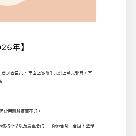
026年】
台適合自己。 市面上從幾千元到上萬元都有，有
多。
但使用體驗反而不好。
過濾技術？以及最重要的——你適合哪一台廚下型淨