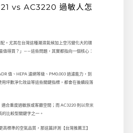
 vs AC3220 過敏人怎
備標配。尤其在台灣這種潮濕氣候加上空污變化大的環
款最值得買？」——這些問題，其實都指向一個核心：
R 值、HEPA 濾網等級、PM0.003 過濾能力，到
、使用坪數淨化效益等這些關鍵指標，都會在後續段落
合重度過敏族或客廳空間；而 AC3220 則以奈米
量極高的比較型關鍵字之一。
要更高標準的空氣品質，那這篇評測【台灣推薦王】