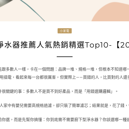
小家電
水器推薦人氣熱銷精選Top10-【2
能跟多數人一樣，卡在一個問題：品牌一堆、規格一堆，但根本不知道哪一
不用插電，看起來每一台都很厲害，但實際上——買錯的人，比買對的人還
件很關鍵的事：多數人不是買不到好產品，而是「用錯選購邏輯」。
有人家中有嬰兒需要高規格過濾，卻只裝了簡單濾芯；結果就是，花了錢，
給你選，而是先幫你搞懂：你到底需不需要廚下型淨水器？你該選哪一種