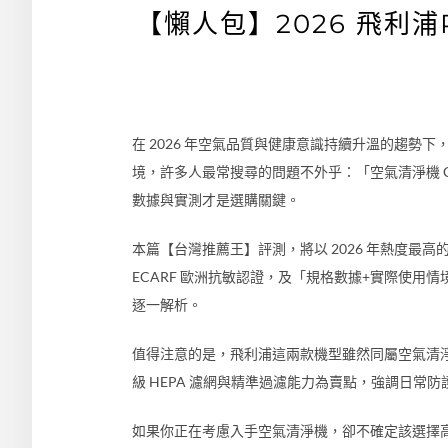
【懶人包】2026 飛利浦P
在 2026 年空氣品質與健康意識持續升溫的趨
境，許多人最常搜尋的問題不外乎：「空氣清淨機 
數據與實測才是選購關鍵。
本篇【台灣推薦王】評測，將以 2026 年熱度最高的兩款
ECARF 歐洲抗敏認證，及「規格數據+實際使
逐一解析。
值得注意的是，飛利浦這兩款機型雖然同屬空氣清淨機
級 HEPA 濾網與精準過濾能力為賣點，強調日常防護
如果你正在考慮入手空氣清淨機，卻不確定該選擇高