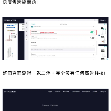
決廣告騷擾問題!
整個頁面變得一乾二淨，完全沒有任何廣告騷擾!