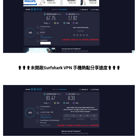
⬆⬆⬆未開啟Surfshark VPN 手機熱點分享速度⬆⬆⬆