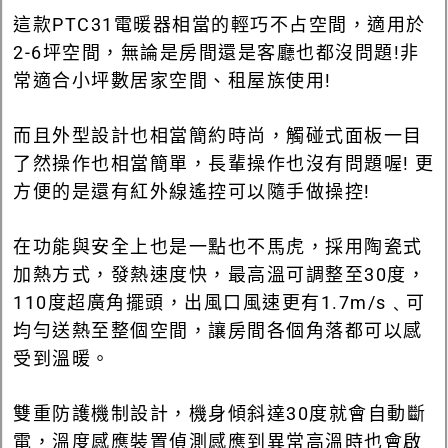
這款PTC31電暖器相當的輕巧不占空間，適用於
2-6坪空間，無論是房間還是客廳也都沒問題!非
常適合小坪數居家空間、租屋族使用!
而且外型設計也相當簡約時尚，觸碰式面板一目
了然操作也相當簡單，長輩操作也沒有問題喔! 更
方便的是還有紅外線遙控可以隨手做操控!
在功能與安全上也是一點也不馬虎，採用陶瓷式
加熱方式，發熱速度快，最高溫可調整至30度，
110度超廣角擺頭，出風口風速更有1.7m/s﹑可
均勻送熱至整個空間，讓房間各個角落都可以感
受到溫暖。
雙重防護機制設計，機身傾斜達30度就會自動斷
電，溫度感應裝置偵測感應到異常高溫時也會啟