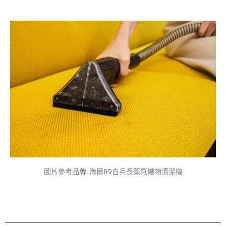
圖片參考品牌: 海爾R9白兵長蒸氣織物清潔機