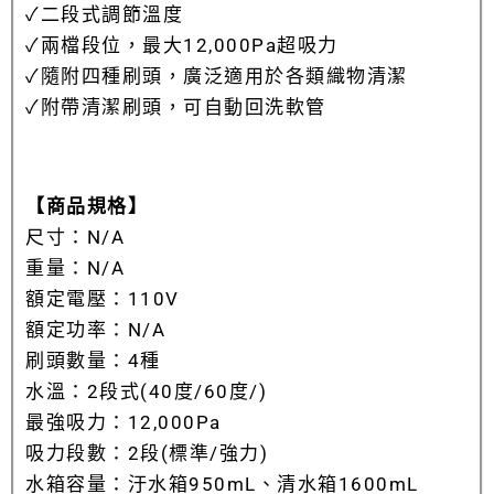
✓
二段式調節溫度
✓
兩檔段位，最大12,000Pa超吸力
✓
隨附四種刷頭，廣泛適用於各類織物清潔
✓
附帶清潔刷頭，可自動回洗軟管
【商品規格】
尺寸：N/A
重量：N/A
額定電壓：110V
額定功率：N/A
刷頭數量：4種
水溫：2段式(40度/60度/)
最強吸力：12,000Pa
吸力段數：2段(標準/強力)
水箱容量：汙水箱950mL、清水箱1600mL