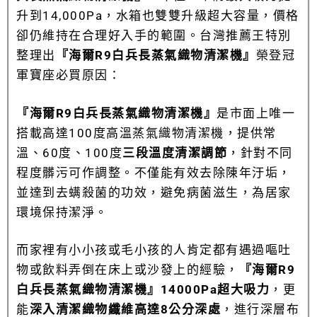
升到14,000Pa，水箱也雙雙升級超大容量，價格
卻仍維持在合理好入手的範圍。
台灣推薦王特別
整理出
『海爾R9白兵長蒸氣織物清潔機』
榮登冠
軍寶座必買原因：
『海爾R9白兵長蒸氣織物清潔機』
是市面上唯一
搭載高達100度高溫蒸氣織物清潔機，提供常
溫、60度、100度
三段溫度清潔調節
，針對不同
程度髒污可作調整。不僅能有效去除陳年汙垢，
並達到去螨殺菌的功效，避免病菌滋生，為居家
環境保持潔淨。
而家裡有小小孩或毛小孩的人肯定都有遇過嘔吐
物
或飲料弄倒
在床上或沙發上的經驗，
『海爾R9
白兵長蒸氣織物清潔機』14000Pa超大吸力
，更
能
深入清潔織物纖維高達8公分深處
，進行深層布