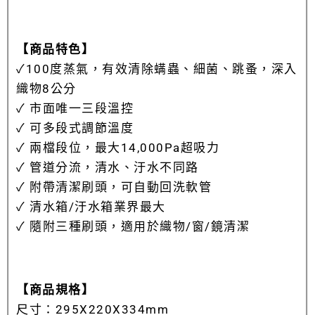
【商品特色】
✓
100度蒸氣，有效清除螨蟲、細菌、跳蚤，深入
織物8公分
✓ 市面唯一三段溫控
✓
可多段式調節溫度
✓
兩檔段位，最大14,000Pa超吸力
✓
管道分流，清水、汙水不同路
✓
附帶清潔刷頭，可自動回洗軟管
✓
清水箱/汙水箱業界最大
✓
隨附三種刷頭，適用於織物/窗/鏡清潔
【商品規格】
尺寸：
295X220X334
mm