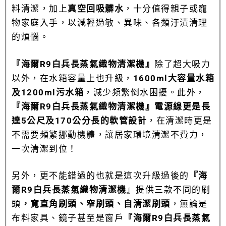
料清潔，加上
真空回吸髒水
，十分值得親子或寵
物家庭入手，以減輕過敏、異味、各類汙漬清理
的煩惱。
『海爾R9白兵長蒸氣織物清潔機』
除了超大吸力
以外，在水箱容量上也升級，
1600ml大容量水箱
及1200ml污水箱
，減少頻繁倒水困擾。此外，
『海爾R9白兵長蒸氣織物清潔機』電源線更是長
達5公尺及170公分長的軟管設計
，在清潔時更是
不需要頻繁挪動機體，讓居家環境清潔不費力，
一次清潔到位！
另外，更不能錯過的也就是這次升級過後的
『海
爾R9白兵長蒸氣織物清潔機
』提供三款不同的刷
頭
，寬直角刷頭、窄刷頭、自清潔刷頭
，無論是
布料家具、鏡子甚至是窗戶
『海爾R9白兵長蒸氣