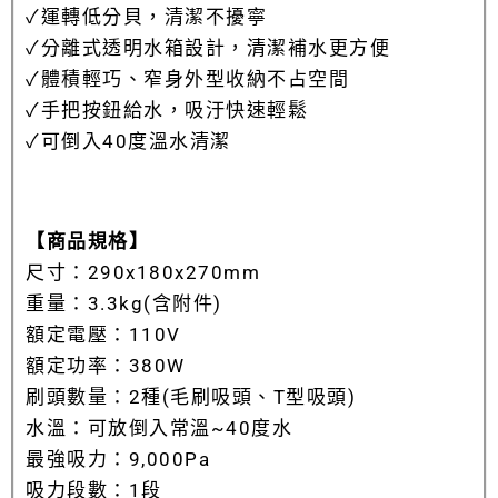
✓運轉低分貝，清潔不擾寧
✓分離式透明水箱設計，清潔補水更方便
✓體積輕巧、窄身外型收納不占空間
✓手把按鈕給水，吸汙快速輕鬆
✓可倒入40度溫水清潔
【商品規格】
尺寸：290x180x270mm
重量：3.3kg(含附件)
額定電壓：110V
額定功率：380W
刷頭數量：2種(毛刷吸頭、T型吸頭)
水溫：可放倒入常溫~40度水
最強吸力：9,000Pa
吸力段數：1段