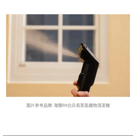
圖片參考品牌: 海爾R9白兵長蒸氣織物清潔機