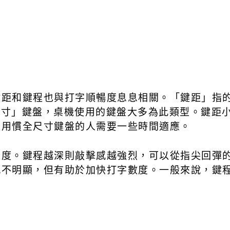
鍵距和鍵程也與打字順暢度息息相關。「鍵距」指
全尺寸」鍵盤，桌機使用的鍵盤大多為此類型。鍵距
經用慣全尺寸鍵盤的人需要一些時間適應。
深度。鍵程越深則敲擊感越強烈，可以從指尖回彈
不明顯，但有助於加快打字數度。一般來說，鍵程1